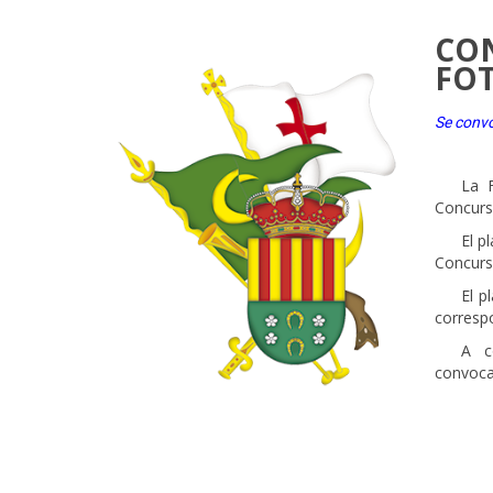
CON
FOT
Se convo
____
____
La 
Concurso
____
El p
Concurso
____
El p
correspo
____
A c
convoca
____
__
____
__