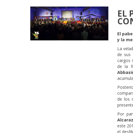
EL 
CON
El pabe
y la me
La velad
de sus 
cargos 
de la 
Abbas
acumulad
Posteri
comparsa
de los 
present
Por par
Alcara
este 20
el desfi