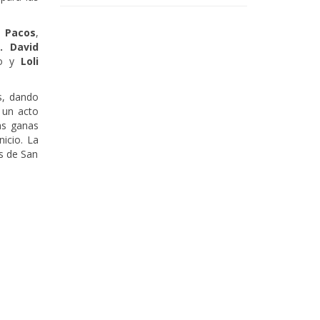
a
Pacos
,
. David
o y
Loli
es, dando
 un acto
as ganas
icio. La
as de San