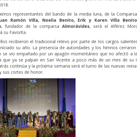
2018.
imos representantes del bando de la media luna, de la Compars
Juan Ramón Villa, Noelia Benito, Erik y Karen Villa Benito
o
, fundador de la comparsa
Almorávides
, será el Alférez Mor
á su Favorita.
los recibieron el tradicional relevo por parte de los cargos salient
 iniciado su año. La presencia de autoridades y los himnos cerraron
o se vio empañado por un apagón momentáneo que no afectó a l
ta que ya se palpan en San Vicente a poco más de un mes de su in
trás continúa y la próxima semana será el turno de las nuevas rein
y sus cortes de honor.