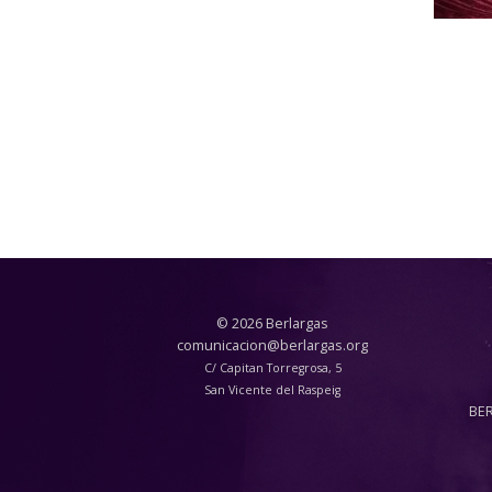
© 2026 Berlargas
comunicacion@berlargas.org
C/ Capitan Torregrosa, 5
San Vicente del Raspeig
BE