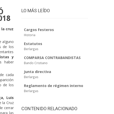
Ó
LO MÁS LEÍDO
018
 la cruz
Cargos Festeros
Historia
de alguno
Estatutos
s de los
Berlargas
entantes
istas y
COMPARSA CONTRABANDISTAS
as haber
Bando Cristiano
Junta directiva
 de cada
Berlargas
aparición
o de los
Reglamento de régimen interno
Berlargas
a, Luis
 la Cruz
e cerrar
CONTENIDO RELACIONADO
 para las