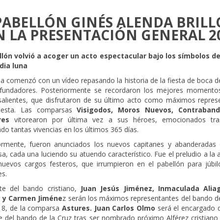
PABELLÓN GINÉS ALENDA BRILL
 LA PRESENTACIÓN GENERAL 2
llón volvió a acoger un acto espectacular bajo los símbolos de
dia luna
a comenzó con un vídeo repasando la historia de la fiesta de boca 
fundadores. Posteriormente se recordaron los mejores momento
salientes, que disfrutaron de su último acto como máximos repres
fiesta. Las comparsas
Visigodos, Moros Nuevos, Contraband
ires
vitorearon por última vez a sus héroes, emocionados tr
o tantas vivencias en los últimos 365 días.
ormente, fueron anunciados los nuevos capitanes y abanderadas
, cada una luciendo su atuendo característico. Fue el preludio a la 
nuevos cargos festeros, que irrumpieron en el pabellón para júbil
es.
te del bando cristiano,
Juan Jesús Jiménez, Inmaculada Aliag
z y Carmen Jiméne
z serán los máximos representantes del bando de
18, de la comparsa
Astures. Juan Carlos Olmo
será el encargado d
le del bando de la Cruz tras ser nombrado próximo Alférez cristiano