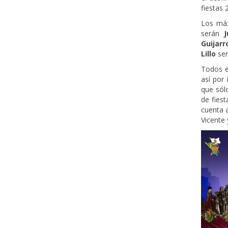
fiestas 
Los máx
serán
Guijarr
Lillo
ser
Todos el
así por
que sól
de fies
cuenta a
Vicente 