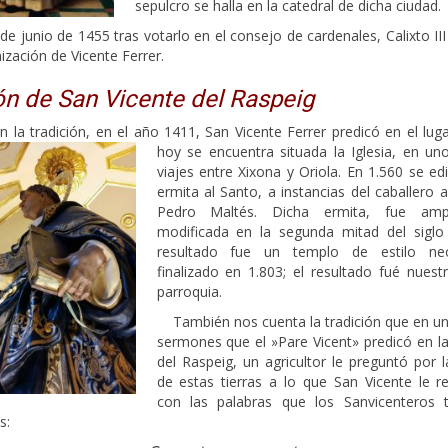
sepulcro se halla en la catedral de dicha ciudad.
 de junio de 1455 tras votarlo en el consejo de cardenales, Calixto II
ización de Vicente Ferrer.
ón de San Vicente del Raspeig
n la tradición, en el año 1411, San Vicente Ferrer predicó en el lu
hoy se encue
ntra situada la Iglesia, en u
viajes entre Xixona y Oriola. En 1.560 se ed
ermita al Santo, a instancias del caballero a
Pedro Maltés. Dicha ermita, fue amp
modificada en la segunda mitad del siglo X
resultado fue un templo de estilo neoc
finalizado en 1.803; el resultado fué nuest
parroquia.
También nos cuenta la tradición que en un
sermones que el »Pare Vicent» predicó en la
del Raspeig, un agricultor le preguntó por 
de estas tierras a lo que San Vicente le r
con las palabras que los Sanvicenteros 
s: