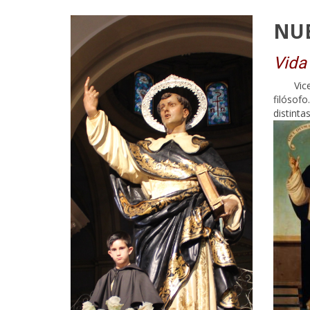
NU
Vida
Vic
filósof
distint