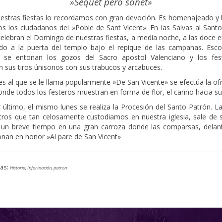
»Sequet pero sanet»
tras fiestas lo recordamos con gran devoción. Es homenajeado y
s los ciudadanos del »Poble de Sant Vicent». En las Salvas al Sant
elebran el Domingo de nuestras fiestas, a media noche, a las doce 
do a la puerta del templo bajo el repique de las campanas. Esco
, se entonan los gozos del Sacro apostol Valenciano y los fes
 sus tiros únisonos con sus trabucos y arcabuces.
nes al que se le llama popularmente »De San Vicente» se efectúa la o
onde todos los festeros muestran en forma de flor, el cariño hacia su
 último, el mismo lunes se realiza la Procesión del Santo Patrón. La
tros que tan celosamente custodiamos en nuestra iglesia, sale de 
 un breve tiempo en una gran carroza donde las comparsas, delant
onan en honor »Al pare de San Vicent»
tas:
Historia
,
Información
,
patron