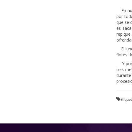
En nues
por todo
que se c
es saca
repique
ofrendan
El lu
flores d
Y por
tres me
durante
procesi
Etique