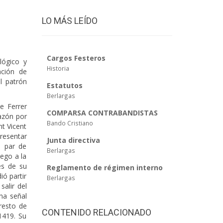
LO MÁS LEÍDO
Cargos Festeros
lógico y
Historia
ación de
l patrón
Estatutos
Berlargas
e Ferrer
COMPARSA CONTRABANDISTAS
razón por
Bando Cristiano
t Vicent
presentar
Junta directiva
n par de
Berlargas
uego a la
es de su
Reglamento de régimen interno
ó partir
Berlargas
salir del
na señal
resto de
CONTENIDO RELACIONADO
1419. Su