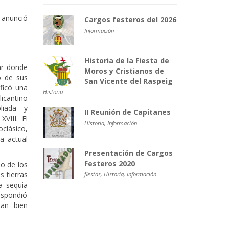
I anunció
Cargos festeros del 2026
Información
Historia de la Fiesta de
gar donde
Moros y Cristianos de
no de sus
San Vicente del Raspeig
ificó una
Historia
licantino
liada y
II Reunión de Capitanes
VIII. El
Historia
,
Información
lásico,
ra actual
Presentación de Cargos
Festeros 2020
o de los
s tierras
fiestas
,
Historia
,
Información
la sequia
espondió
tan bien