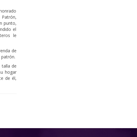
 honrado
o Patrón,
en punto,
ndido el
teros le
frenda de
 patrón.
 talla de
su hogar
e de él,