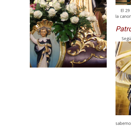
El 29
la canon
Patr
Segú
sabemo