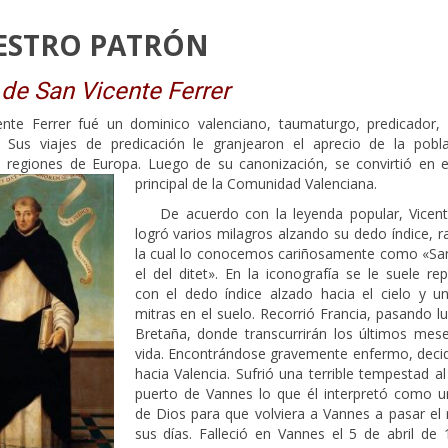
ESTRO PATRÓN
 de San Vicente Ferrer
ente Ferrer fué un dominico valenciano, taumaturgo, predicador, 
o. Sus viajes de predicación le granjearon el aprecio de la pobl
as regiones de Europa. Luego de su canonización, se convirtió en e
principal de la Comunidad Valenciana.
De acuerdo con la leyenda popular, Vicent
logró varios milagros alzando su dedo índice, 
la cual lo conocemos cariñosamente como «San
el del ditet». En la iconografía se le suele re
con el dedo índice alzado hacia el cielo y u
mitras en el suelo. Recorrió Francia, pasando l
Bretaña, donde transcurrirán los últimos mes
vida. Encontrándose gravemente enfermo, decidi
hacia Valencia. Sufrió una terrible tempestad al 
puerto de Vannes lo que él interpretó como u
de Dios para que volviera a Vannes a pasar el 
sus días. Falleció en Vannes el 5 de abril de 