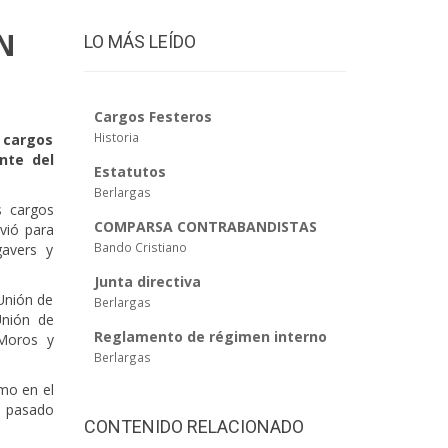
N
LO MÁS LEÍDO
Cargos Festeros
Historia
 cargos
nte del
Estatutos
Berlargas
s cargos
COMPARSA CONTRABANDISTAS
rvió para
Bando Cristiano
gavers y
Junta directiva
 Unión de
Berlargas
Unión de
Reglamento de régimen interno
 Moros y
Berlargas
mo en el
o pasado
CONTENIDO RELACIONADO