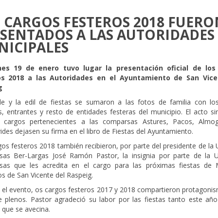
 CARGOS FESTEROS 2018 FUERO
SENTADOS A LAS AUTORIDADES
ICIPALES
rnes 19 de enero tuvo lugar la presentación oficial de los
os 2018 a las Autoridades en el Ayuntamiento de San Vice
g
lde y la edil de fiestas se sumaron a las fotos de familia con lo
s, entrantes y resto de entidades festeras del municipio. El acto si
 cargos pertenecientes a las comparsas Astures, Pacos, Almo
des dejasen su firma en el libro de Fiestas del Ayuntamiento.
os festeros 2018 también recibieron, por parte del presidente de la
as Ber-Largas José Ramón Pastor, la insignia por parte de la 
as que les acredita en el cargo para las próximas fiestas de
os de San Vicente del Raspeig.
 el evento, os cargos festeros 2017 y 2018 compartieron protagonis
e plenos. Pastor agradeció su labor por las fiestas tanto este añ
 que se avecina.