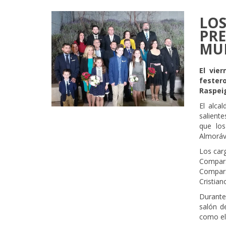
LOS
PRE
MUN
El vie
fester
Raspei
El alca
saliente
que los
Almorávi
Los carg
Compars
Compars
Cristian
Durante
salón d
como el