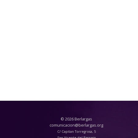
© 2026 Berlargas
comunicacion@berlargas.org
C/ Capitan Torregrosa, 5
San Vicente del Raspeig