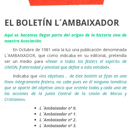
EL BOLETÍN L´AMBAIXADOR
Aquí os hacemos llegar parte del orígen de la historia viva de
nuestra Asociación.
____
En Octubre de 1981 veía la luz una publicación denominada
L´AMBAIXADOR, que como indicaba en su editorial, pretendía
ser un medio para «
llevar a todos los festers el espíritu de
UNION, fraternidad y amistad que define a esta entidad
«.
____
Indicaba que «
los objetivos .. de éste boletín se fijan en una
línea íntegramente festera, no cabe pues en él ninguna temática
que se aparte del objetivo único que orienta todas y cada una de
las acciones de la Junta Central de la Unión de Moros y
Cristianos
«.
L ´ Ambaixador nº 0.
L ´ Ambaixador nº 1.
L ´ Ambaixador nº 2.
L ´ Ambaixador nº 3.