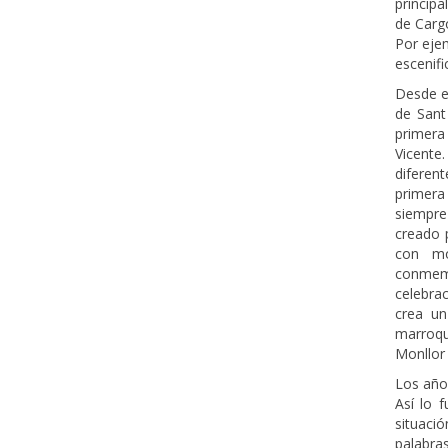
princip
de Cargo
Por ejem
escenifi
Desde e
de Sant 
primer
Vicente
diferent
primera
siempre
creado 
con mo
conmemo
celebra
crea un
marroqu
Monllor 
Los año
Así lo 
situació
palabra