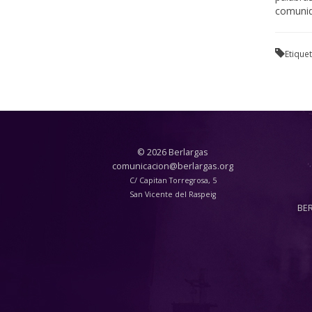
comunid
Etique
© 2026 Berlargas
comunicacion@berlargas.org
C/ Capitan Torregrosa, 5
San Vicente del Raspeig
BE