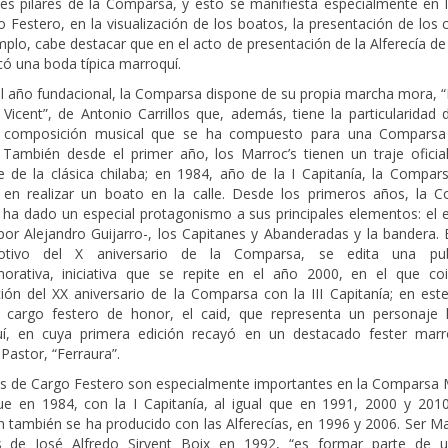
ales pilares de la Comparsa, y esto se manifiesta especialmente en 
 Festero, en la visualización de los boatos, la presentación de los
plo, cabe destacar que en el acto de presentación de la Alferecía d
có una boda típica marroquí.
l año fundacional, la Comparsa dispone de su propia marcha mora, “
Vicent”, de Antonio Carrillos que, además, tiene la particularidad 
a composición musical que se ha compuesto para una Comparsa
. También desde el primer año, los Marroc’s tienen un traje oficial
e de la clásica chilaba; en 1984, año de la I Capitanía, la Compar
 en realizar un boato en la calle. Desde los primeros años, la 
 ha dado un especial protagonismo a sus principales elementos: el 
por Alejandro Guijarro-, los Capitanes y Abanderadas y la bandera. 
tivo del X aniversario de la Comparsa, se edita una publ
rativa, iniciativa que se repite en el año 2000, en el que coi
ción del XX aniversario de la Comparsa con la III Capitanía; en est
 cargo festero de honor, el caid, que representa un personaje h
í, en cuya primera edición recayó en un destacado fester marr
Pastor, “Ferraura”.
s de Cargo Festero son especialmente importantes en la Comparsa M
fue en 1984, con la I Capitanía, al igual que en 1991, 2000 y 2010;
n también se ha producido con las Alferecías, en 1996 y 2006. Ser M
s de José Alfredo Sirvent Boix en 1992, “es formar parte de 