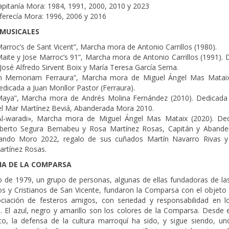
apitanía Mora: 1984, 1991, 2000, 2010 y 2023
ferecía Mora: 1996, 2006 y 2016
 MUSICALES
arroc’s de Sant Vicent”, Marcha mora de Antonio Carrillos (1980).
aite y Jose Marroc’s 91”, Marcha mora de Antonio Carrillos (1991). 
José Alfredo Sirvent Boix y María Teresa García Serna.
In Memoriam Ferraura”, Marcha mora de Miguel Ángel Mas Mataix
dicada a Juan Monllor Pastor (Ferraura).
Maya”, Marcha mora de Andrés Molina Fernández (2010). Dedicada
el Mar Martínez Beviá, Abanderada Mora 2010.
Al-waradi», Marcha mora de Miguel Ángel Mas Mataix (2020). De
lberto Segura Bernabeu y Rosa Martínez Rosas, Capitán y Abande
ando Moro 2022, regalo de sus cuñados Martín Navarro Rivas y 
artínez Rosas.
IA DE LA COMPARSA
 de 1979, un grupo de personas, algunas de ellas fundadoras de las
s y Cristianos de San Vicente, fundaron la Comparsa con el objeto 
ciación de festeros amigos, con seriedad y responsabilidad en l
. El azul, negro y amarillo son los colores de la Comparsa. Desde 
, la defensa de la cultura marroquí ha sido, y sigue siendo, un