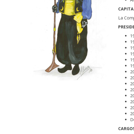
CAPITA
La Com
PRESID
19
19
19
19
1
19
2
2
20
20
2
2
2
2
D
CARGOS