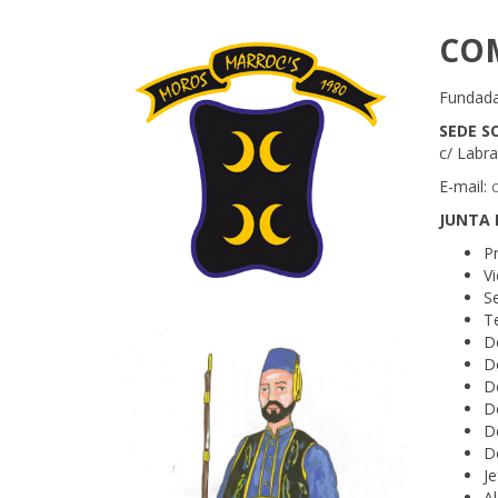
CO
Fundada
SEDE S
c/ Labr
E-mail:
JUNTA 
P
Vi
Se
T
De
De
D
De
D
D
Je
Al