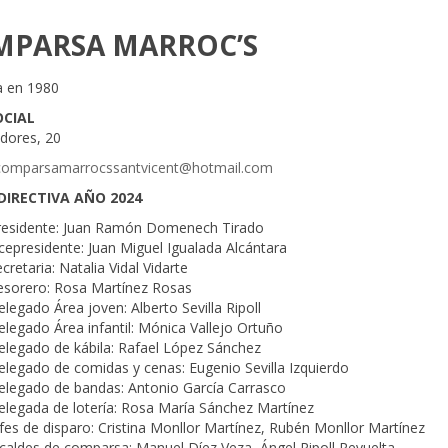
MPARSA MARROC’S
 en 1980
OCIAL
adores, 20
comparsamarrocssantvicent@hotmail.com
DIRECTIVA AÑO 2024
residente: Juan Ramón Domenech Tirado
cepresidente: Juan Miguel Igualada Alcántara
cretaria: Natalia Vidal Vidarte
esorero: Rosa Martínez Rosas
legado Área joven: Alberto Sevilla Ripoll
legado Área infantil: Mónica Vallejo Ortuño
elegado de kábila: Rafael López Sánchez
legado de comidas y cenas: Eugenio Sevilla Izquierdo
elegado de bandas: Antonio García Carrasco
elegada de lotería: Rosa María Sánchez Martínez
fes de disparo: Cristina Monllor Martínez, Rubén Monllor Martínez
caldes de comparsa: Manuel Díez Veza, Ángel Ripoll Revuelta