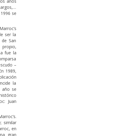
los años
 cargos,…
e 1996 se
Marroc’s
de ser la
 de San
 propio,
sa fue la
Comparsa
escudo –
En 1989,
icación
ncide la
e año se
istórico
oc: Juan
arroc’s.
 similar
arroc, en
una gran