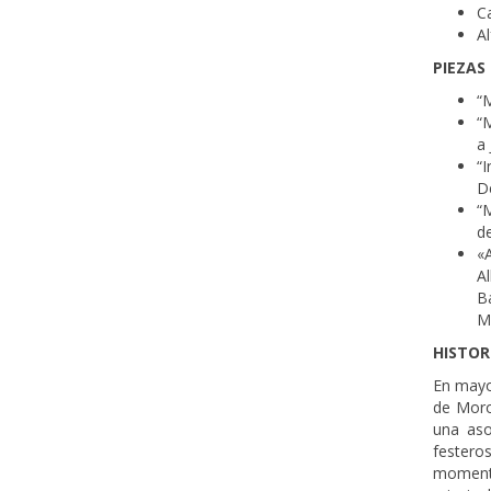
C
Al
PIEZAS
“M
“M
a 
“
De
“
d
«
A
B
M
HISTOR
En mayo
de Moro
una aso
festeros
momento