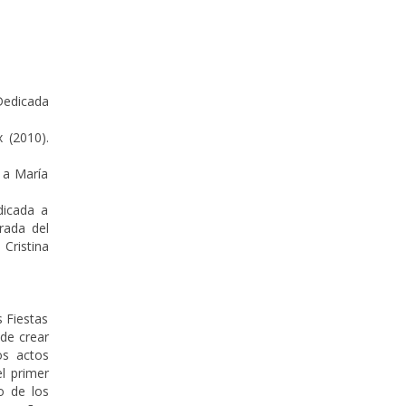
Dedicada
 (2010).
 a María
dicada a
rada del
Cristina
 Fiestas
de crear
os actos
el primer
o de los