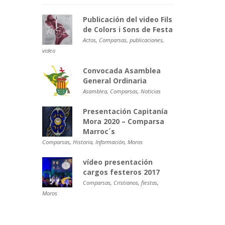
Publicación del video Fils
de Colors i Sons de Festa
Actos
,
Comparsas
,
publicaciones
,
video
Convocada Asamblea
General Ordinaria
Asamblea
,
Comparsas
,
Noticias
Presentación Capitanía
Mora 2020 – Comparsa
Marroc´s
Comparsas
,
Historia
,
Información
,
Moros
vídeo presentación
cargos festeros 2017
Comparsas
,
Cristianos
,
fiestas
,
Moros