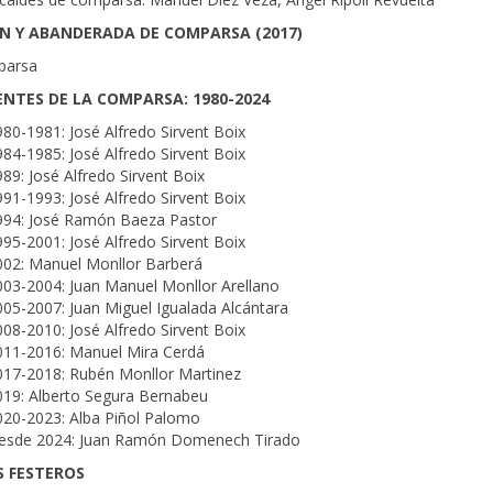
N Y ABANDERADA DE COMPARSA (2017)
parsa
ENTES DE LA COMPARSA: 1980-2024
80-1981: José Alfredo Sirvent Boix
84-1985: José Alfredo Sirvent Boix
89: José Alfredo Sirvent Boix
91-1993: José Alfredo Sirvent Boix
994: José Ramón Baeza Pastor
95-2001: José Alfredo Sirvent Boix
002: Manuel Monllor Barberá
003-2004: Juan Manuel Monllor Arellano
05-2007: Juan Miguel Igualada Alcántara
08-2010: José Alfredo Sirvent Boix
011-2016: Manuel Mira Cerdá
017-2018: Rubén Monllor Martinez
019: Alberto Segura Bernabeu
020-2023: Alba Piñol Palomo
esde 2024: Juan Ramón Domenech Tirado
 FESTEROS