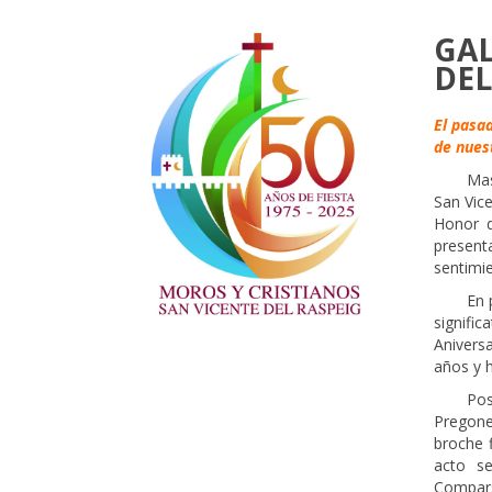
GAL
DEL
El pasa
de nuest
_____
Mas
San Vice
Honor d
present
sentimie
_____
En 
signifi
Anivers
años y 
_____
Pos
Pregoner
broche f
acto se
Compars