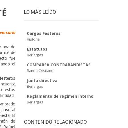
TÉ
LO MÁS LEÍDO
versario
Cargos Festeros
Historia
ciana de
Estatutos
Comité de
Berlargas
acto fue
nando el
COMPARSA CONTRABANDISTAS
Bando Cristiano
festeros
Junta directiva
incuenta
Berlargas
te estos
Entidad.
Reglamento de régimen interno
Berlargas
nombrado
o paso al
iesta. El
Unión de
CONTENIDO RELACIONADO
é Rafael