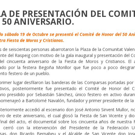
A DE PRESENTACIÓN DEL COMI
 50 ANIVERSARIO.
do sábado 19 de Octubre se presentó el Comité de Honor del 50 Ani
ra Fiesta de Moros y Cristianos.
 de seiscientas personas abarrotaron la Plaza de la Comunitat Valen
nte del Raspeig con motivo de la gala inaugural y presentación del 
el cincuenta aniversario de la Fiesta de Moros y Cristianos. El 
ado por la festera Begoña Monllor que fue poco a poco desgra
nto festero de un pueblo.
primer lugar desfilaron las banderas de las Comparsas portadas por 
cativos, posteriormente fue presentado el Comité de Honor del C
ario presidido por Sebastián Sánchez, único festero en activo duran
homenajeó a Bartolomé Navalón, fundador y primer presidente de la 
teriormente accedió al escenario don José Antonio Sirvent Mullor, 
o de este aniversario, el cual glosó la Fiesta de San Vicente y di
inal del acto, el documental sobre los cincuenta años de nuestra F
 cerró con la intervención del Presidente de la Federación 
as, don Ricardo Bernabeu y el Alcalde de San Vicente don Jos