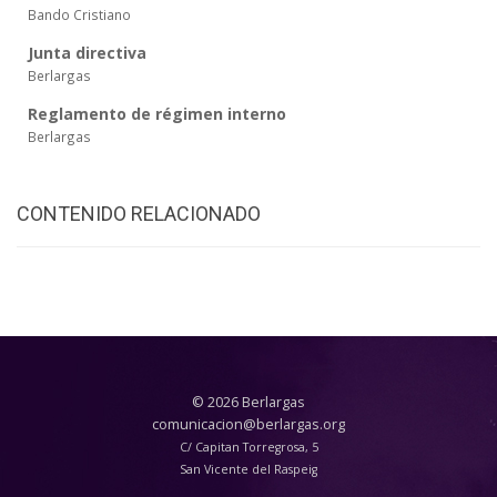
Bando Cristiano
Junta directiva
Berlargas
Reglamento de régimen interno
Berlargas
CONTENIDO RELACIONADO
© 2026 Berlargas
comunicacion@berlargas.org
C/ Capitan Torregrosa, 5
San Vicente del Raspeig